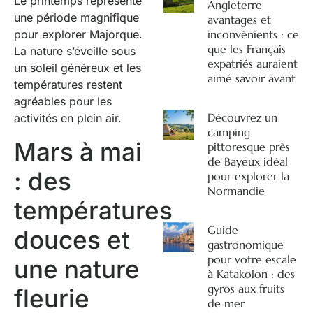
Le printemps représente
Angleterre
une période magnifique
avantages et
inconvénients : ce
pour explorer Majorque.
que les Français
La nature s’éveille sous
expatriés auraient
un soleil généreux et les
aimé savoir avant
températures restent
agréables pour les
Découvrez un
activités en plein air.
camping
Mars à mai
pittoresque près
de Bayeux idéal
: des
pour explorer la
Normandie
températures
Guide
douces et
gastronomique
pour votre escale
une nature
à Katakolon : des
gyros aux fruits
fleurie
de mer