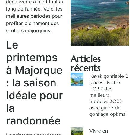
découverte à pied tout au
long de l’année. Voici les
meilleures périodes pour
profiter pleinement des
sentiers majorquins.
Le
printemps
Articles
récents
à Majorque
Kayak gonflable 2
: la saison
places : Notre
TOP 7 des
idéale pour
meilleurs
modèles 2022
la
avec guide de
gonflage optimal
randonnée
Vivre en